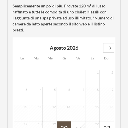
Semplicemente un po’ di più.
Provate 120 m² di lusso
raffinato e tutte le comodità di uno châlet Klassik con
l’aggiunta di una spa privata ad uso illimitato. *Numero di
camere da letto aperte secondo il sito web e il listino
prezzi.
Agosto 2026
Lu
Ma
Me
Gi
Ve
Sa
Do
1
2
3
4
5
6
7
8
9
10
11
12
13
14
15
16
17
18
19
22