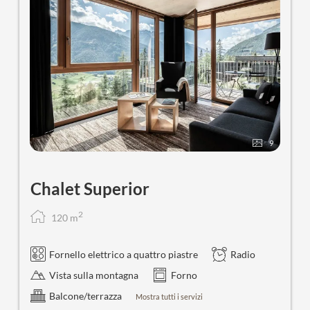
9
Chalet Superior
2
120
m
Fornello elettrico a quattro piastre
Radio
Vista sulla montagna
Forno
Balcone/terrazza
Mostra tutti i servizi